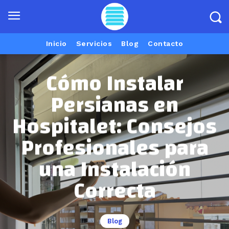
Inicio
Servicios
Blog
Contacto
Cómo Instalar
Persianas en
Hospitalet: Consejos
Profesionales para
una Instalación
Correcta
Blog