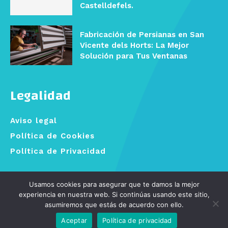
Castelldefels.
Fabricación de Persianas en San
Vicente dels Horts: La Mejor
Solución para Tus Ventanas
Legalidad
Aviso legal
Política de Cookies
Política de Privacidad
OrbySEO
© Persianas Barcelona
Usamos cookies para asegurar que te damos la mejor
experiencia en nuestra web. Si continúas usando este sitio,
asumiremos que estás de acuerdo con ello.
Aceptar
Política de privacidad