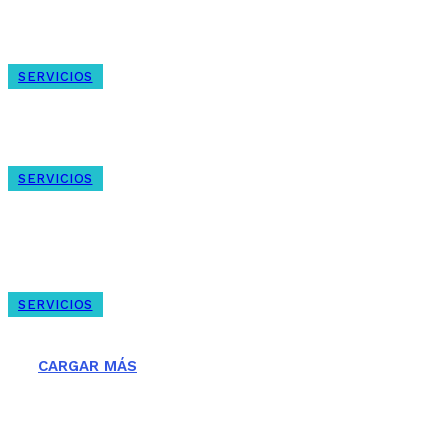
Reparar persianas Badalona
SERVICIOS
Reparar Persiana en Barcelona
SERVICIOS
Reparacion de persianas metálicas en
Barcelona
SERVICIOS
Que son los Persianistas?
CARGAR MÁS