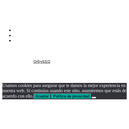
Legalidad
Aviso legal
Política de Cookies
Política de Privacidad
OrbySEO
© Persianas Barcelona
Usamos cookies para asegurar que te damos la mejor experiencia en
nuestra web. Si continúas usando este sitio, asumiremos que estás de
acuerdo con ello.
Aceptar
Política de privacidad