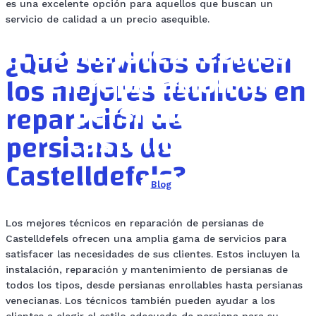
es una excelente opción para aquellos que buscan un
servicio de calidad a un precio asequible.
Los mejores técnicos
¿Qué servicios ofrecen
en reparación de
los mejores técnicos en
persianas de
reparación de
Castelldefels.
persianas de
Castelldefels?
Blog
Los mejores técnicos en reparación de persianas de
Castelldefels ofrecen una amplia gama de servicios para
satisfacer las necesidades de sus clientes. Estos incluyen la
instalación, reparación y mantenimiento de persianas de
todos los tipos, desde persianas enrollables hasta persianas
venecianas. Los técnicos también pueden ayudar a los
clientes a elegir el estilo adecuado de persiana para su