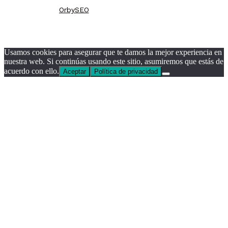
OrbySEO
© Persianas Barcelona
Usamos cookies para asegurar que te damos la mejor experiencia en
nuestra web. Si continúas usando este sitio, asumiremos que estás de
acuerdo con ello.
Aceptar
Política de privacidad