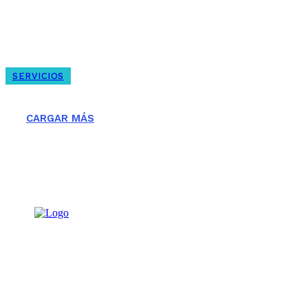
Reparacion de persianas metálicas en
Barcelona
SERVICIOS
Que son los Persianistas?
CARGAR MÁS