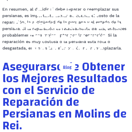
Molins de Rei:
Soluciones
En resumen, al decidir si debe reparar o reemplazar sus
Profesionales para
persianas, es importante tomar en cuenta el costo de la
reparación, la antigüedad de la persiana y el estado de la
Satisfacer sus
persiana. Si la reparación es relativamente barata, entonces
probablemente sea mejor optar por la reparación. Si la
Necesidades
reparación es muy costosa o la persiana está rota o
desgastada, entonces la mejor opción sería reemplazarla.
Asegurarse de Obtener
Blog
los Mejores Resultados
con el Servicio de
Reparación de
Persianas en Molins de
Rei.