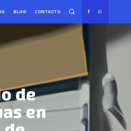
OS
BLOG
CONTACTO
do de
nas en
a de