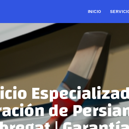
INICIO
SERVICI
icio Especializa
ación de Persia
bregat | Garantí