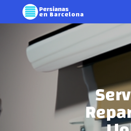
Persianas
en Barcelona
Serv
Repar
Llo